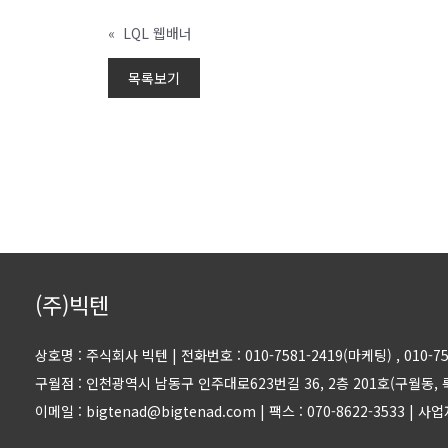
«
LQL 웹배너
목록보기
(주)빅텐
상호명 : 주식회사 빅텐
|
전화번호 : 010-7581-2419(마케팅)
, 010-
구월점 : 인천광역시 남동구 인주대로623번길 36, 2층 201호(구월동,
이메일 : bigtenad@bigtenad.com
|
팩스 : 070-8622-3533
|
사업자