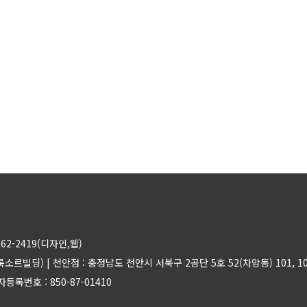
7562-2419(디자인,웹)
 룩소르빌딩)
|
천안점 : 충정남도 천안시 서북구 2공단 5호 52(차암동) 101, 102,
등록번호 : 850-87-01410