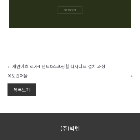
«
제인아츠 로가4 텐트&스프링힐 헥사타프 설치 과정
옥도건어물
»
목록보기
(주)빅텐