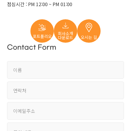
보유,
점심시간 : PM 12:00 ~ PM 01:00
이용기간
내에서
개인정보를
회사소개
처리,
포트폴리오
오시는 길
다운로드
보유합니다.
Contact Form
②
구체적인
이름
개인정보
처리
및
연락처
보유
기간은
이메일주소
다음과
같습니다.
가.
문의내용