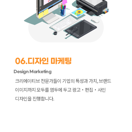
빅브라더
(주)
(이하
'회사’라
함)
은
(는)
개인정보보호법에
06.
디자인 마케팅
따라
이용자의
Design Marketing
개인정보
크리에이티브 전문가들이 기업의 특성과
가치, 브랜드
보호
이미지까지 모두를 염두에 두고
광고・편집・사인
및
권익을
디자인을 진행합니다.
보호하고
개인정보와
관련한
이용자의