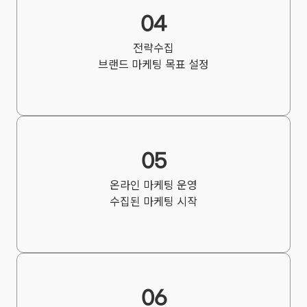
회사는
04
개인정보를
전략수집
다음의
브랜드 마케팅 목표 설정
목적을
위해
처리합니다.
처리한
개인정보는
05
다음의
목적
온라인 마케팅 운영
수집된 마케팅 시작
이외의
용도로는
사용되지
않으며
이용
06
목적이