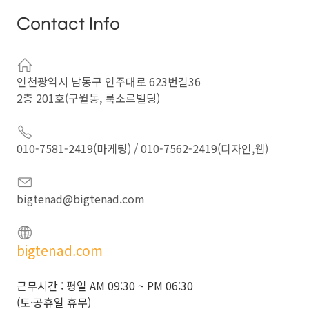
Contact Info
①
회사는
법령에
인천광역시 남동구 인주대로 623번길36
따른
2층 201호(구월동, 룩소르빌딩)
개인정보
보유.
이용기간
010-7581-2419(마케팅) / 010-7562-2419(디자인,웹)
또는
정보주체로부터
개인정보를
bigtenad@bigtenad.com
수집
시에
bigtenad.com
동의
받은
근무시간 : 평일 AM 09:30 ~ PM 06:30
개인정보
(토·공휴일 휴무)