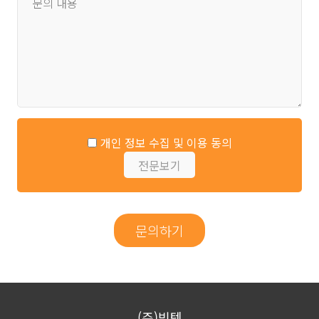
고객상담
:
사이트
이용자의
문의
확인
및
개인 정보 수집 및 이용 동의
답변을
위한
전문보기
연락통지,
처리결과
통보
등을
목적으로
개인정보를
처리합니다.
(주)빅텐