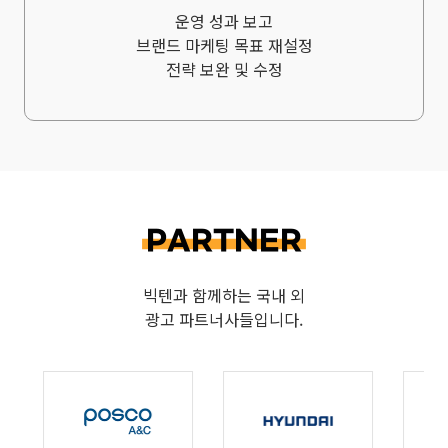
변경될
운영 성과 보고
경우에는
브랜드 마케팅 목표 재설정
전략 보완 및 수정
개인정보
보호법
제18조에
따라
별도의
동의를
PARTNER
받는
등
필요한
빅텐과 함께하는 국내 외
광고 파트너사들입니다.
조치를
이행할
예정입니다.
가.
고객상담