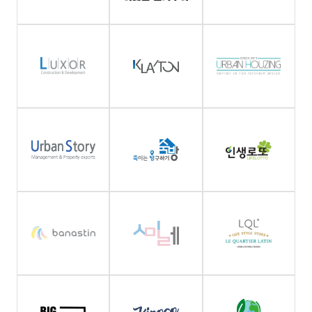
있습니다.
가.
고객상담
-
필수항목
:
이름,
연락처
(접속
IP
정보,
쿠키,
서비스
이용
기록,
접속