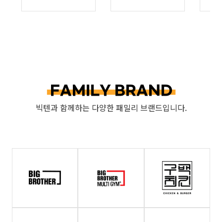
:
가맹
관련
문의
확인
및
FAMILY BRAND
답변을
위한
빅텐과 함께하는 다양한 패밀리 브랜드입니다.
연락통지,
처리결과
통보
등을
목적으로
개인정보를
처리합니다.
나.