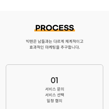
고충을
원활하게
처리할
수
있도록
PROCESS
다음과
같은
빅텐은 남들과는 다르게 체계적이고
처리방침을
효과적인 마케팅을 추구합니다.
두고
있습니다.
회사는
개인정보처리방침을
개정하는
경우
01
웹사이트
공지사항
서비스 문의
(또는
서비스 선택
개별공지)
일정 협의
을