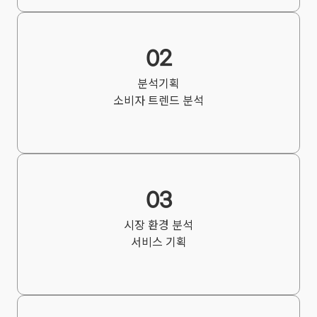
통하여
공지할
것입니다.
02
본
방침은
분석기획
2019년
소비자 트렌드 분석
8월
9일부터
시행됩니다.
1.
03
개인정보의
수집
시장 환경 분석
및
서비스 기획
이용
목적
①