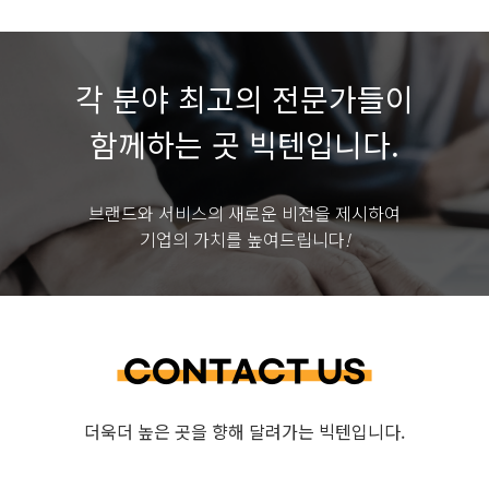
서비스
이용
기록,
각 분야 최고의 전문가들이
접속
함께하는 곳 빅텐입니다.
로그)
-
선택항목
브랜드와 서비스의 새로운 비전을 제시하여
기업의 가치를 높여드립니다
!
:
없음
3.
개인정보의
CONTACT US
처리
및
더욱더 높은 곳을 향해 달려가는
빅텐
입니다.
보유
기간