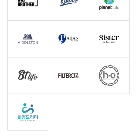
로그)
-
선택항목
:
없음
나.
정보제공
-
필수항목
:
이름,
연락처
(접속
IP
정보,
쿠키,