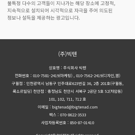
불특정 다수의 고객들이 지나가는 해당 장소에 고정적,
지속적으로 설치되어 시각적으로 자극을 주어 의도된
정보나 설득을 제공하는 광고입니다.
(주)빅텐
상호명 : 주식회사 빅텐
전화번호 : 010-7581-2419(마케팅)
, 010-7562-2419(디자인,웹)
구월점 : 인천광역시 남동구 인주대로623번길 36, 2층 201호(구월동,
룩소르빌딩)
천안점 : 충정남도 천안시 서북구 2공단 5호 52(차암동)
101, 102, 711, 712 호
이메일 : bigtenad@bigtenad.com
팩스 : 070-8622-3533
사업자등록번호 : 850-87-01410