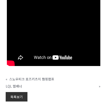
«
스노우피크 호즈키츠치 캠핑램프
LQL 웹배너
»
목록보기