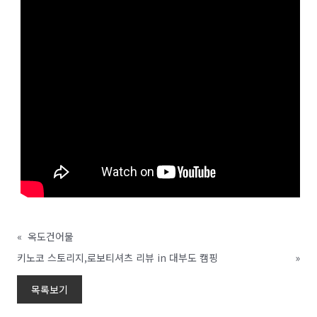
«
옥도건어물
키노코 스토리지,로보티셔츠 리뷰 in 대부도 캠핑
»
목록보기