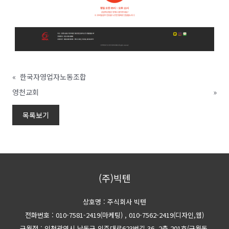
«
한국자영업자노동조합
영천교회
»
목록보기
(주)빅텐
상호명 : 주식회사 빅텐
전화번호 : 010-7581-2419(마케팅)
, 010-7562-2419(디자인,웹)
구월점 : 인천광역시 남동구 인주대로623번길 36, 2층 201호(구월동,