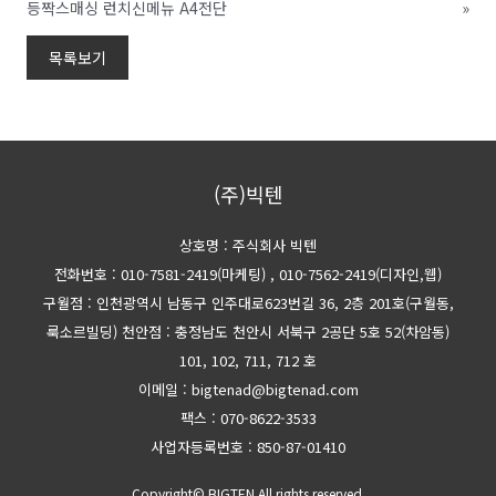
등짝스매싱 런치신메뉴 A4전단
»
목록보기
(주)빅텐
상호명 : 주식회사 빅텐
전화번호 : 010-7581-2419(마케팅)
, 010-7562-2419(디자인,웹)
구월점 : 인천광역시 남동구 인주대로623번길 36, 2층 201호(구월동,
룩소르빌딩)
천안점 : 충정남도 천안시 서북구 2공단 5호 52(차암동)
101, 102, 711, 712 호
이메일 : bigtenad@bigtenad.com
팩스 : 070-8622-3533
사업자등록번호 : 850-87-01410
Copyright© BIGTEN All rights reserved.