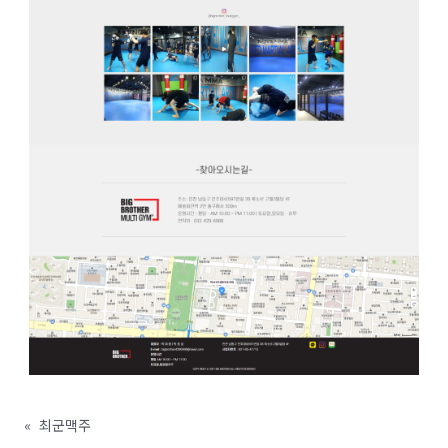
«
최군맥주