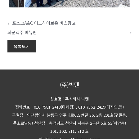
«
포스코A&C 이노하이브온 버스광고
최군맥주 메뉴판
»
목록보기
(주)빅텐
상호명 : 주식회사 빅텐
전화번호 : 010-7581-2419(마케팅)
, 010-7562-2419(디자인,웹)
구월점 : 인천광역시 남동구 인주대로623번길 36, 2층 201호(구월동,
룩소르빌딩)
천안점 : 충정남도 천안시 서북구 2공단 5호 52(차암동)
101, 102, 711, 712 호